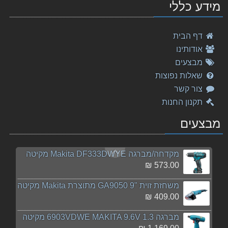
מידע כללי
469.00 ₪
מקדח פטישון 10-260 Makita SDS מקיטה
דף הבית
34.00 ₪
אודותינו
מקדח פטישון 28-460 Makita SDS מקיטה
מבצעים
179.00 ₪
שאלות נפוצות
צור קשר
סטנד למסורים WST05 מתוצרת Makita מקיטה
תקנון החנות
1,189.00 ₪
מבצעים
חדש! סט ליתיום MAKITA דגם CLX202SAX3 מקיטה
1,245.00 ₪
מקדחה/מברגה Makita DF333DWYE מקיטה
573.00 ₪
משחזת זוית "9 GA9050 מתוצרת Makita מקיטה
409.00 ₪
מברגה 6903VDWE MAKITA 9.6V 1.3 מקיטה