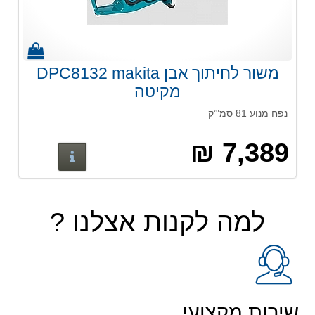
משור לחיתוך אבן DPC8132 makita
מקיטה
נפח מנוע 81 סמ"’ק
7,389 ₪
פרטים נוס
למה לקנות אצלנו ?
שירות מקצועי