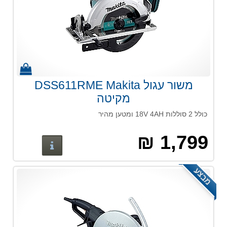
משור עגול DSS611RME Makita
מקיטה
כולל 2 סוללות 18V 4AH ומטען מהיר
1,799 ₪
פרטים נוס
מבצע