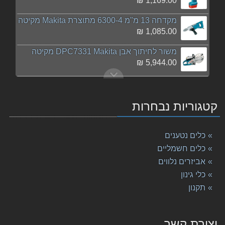
1,169.00 ₪
מקדחה 13 מ"מ 6300-4 מתוצרת Makita מקיטה
1,085.00 ₪
משור לחיתוך אבן DPC7331 Makita מקיטה
5,944.00 ₪
סוללה 14.4V 3AH ליתיום Makita מקיטה
469.00 ₪
קטגוריות נבחרות
מקדח פטישון 10-260 Makita SDS מקיטה
34.00 ₪
כלים נטענים
מקדח פטישון 28-460 Makita SDS מקיטה
כלים חשמליים
179.00 ₪
אביזרים נלווים
כלי גינון
סטנד למסורים WST05 מתוצרת Makita מקיטה
1,189.00 ₪
תקנון
חדש! סט ליתיום MAKITA דגם CLX202SAX3 מקיטה
1,245.00 ₪
יצירת קשר