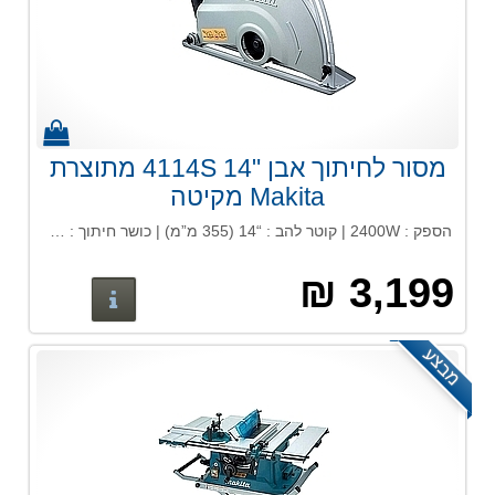
מסור לחיתוך אבן "14 4114S מתוצרת
Makita מקיטה
הספק : 2400W | קוטר להב : “14 (355 מ”מ) | כושר חיתוך : 125 מ"מ | מהירות : 3500 סל"ד | משקל : 10.8 ק"ג
3,199 ₪
פרטים נוס
מבצע