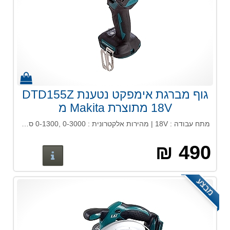
גוף מברגת אימפקט נטענת DTD155Z
18V מתוצרת Makita מ
מתח עבודה : 18V | מהירות אלקטרונית : 0-3000 ,0-1300 סל"ד | מס’ רטיטות לדקה: 0-3900 , 0-1600 | מומנט פיתול : 140 ניוטון / מטר | משקל : 1.4 ק"ג גוף בלבד
490 ₪
פרטים נוס
מבצע