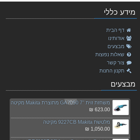
סט 227 חלקים מקיטה אזל המלאי!
מידע כללי
399.00 ₪
גוף מסור עגול למתכת נטען "⅜5 DCS550Z מתוצרת Makita
דף הבית
980.00 ₪
אודותינו
משור שרשרת בנזין "14 EA3601F35B מתוצרת Makita מקיט
מבצעים
2,155.00 ₪
שאלות נפוצות
צור קשר
מקדח פטישון 9-160 Makita SDS דרמל
תקנון החנות
34.00 ₪
מבצעים
מברגה מקיטה 18V דגם DDF453RYE MAKITA
610.00 ₪
משחזת זוית "GA7050 7 מתוצרת Makita מקיטה
623.00 ₪
מלטשת 9227CB Makita מקיטה
1,050.00 ₪