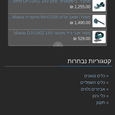
מחבר "ביסקווטים" נטען DPJ180Z 18V מתוצרת Makita מק
1,255.00 ₪
מפוח / שואב עלים BHX2500 מתוצרת Makita מקיטה
1,490.00 ₪
מסור אנכי נייד מקיטה Makita DJV180Z 18V
529.00 ₪
סט 227 חלקים מקיטה אזל המלאי!
399.00 ₪
קטגוריות נבחרות
גוף מסור עגול למתכת נטען "⅜5 DCS550Z מתוצרת Makita
980.00 ₪
כלים נטענים
משור שרשרת בנזין "14 EA3601F35B מתוצרת Makita מקיט
כלים חשמליים
2,155.00 ₪
אביזרים נלווים
כלי גינון
מקדח פטישון 9-160 Makita SDS דרמל
34.00 ₪
תקנון
מברגה מקיטה 18V דגם DDF453RYE MAKITA