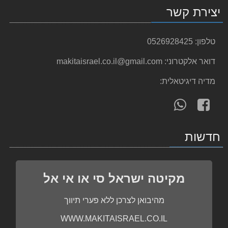
610.00 ₪
יצירת קשר
משחזת זוית "GA7050 7 מתוצרת Makita מקיטה
623.00 ₪
טלפון:
0526928425
מלטשת 9227CB Makita מקיטה
דואר אלקטרוני:
makitaisrael.co.il@gmail.com
1,050.00 ₪
מדיה דיגיטאלית:
מחבר "ביסקווטים" נטען DPJ180Z 18V מתוצרת Makita מק
עקוב
פנה
1,255.00 ₪
אחרינו
אלינו
מפוח / שואב עלים BHX2500 מתוצרת Makita מקיטה
ב-
ב-
1,490.00 ₪
חדשות
WhatsApp
facebook
מסור אנכי נייד מקיטה Makita DJV180Z 18V
529.00 ₪
מקיטה ישראל סי או אי אל
סט 227 חלקים מקיטה אזל המלאי!
399.00 ₪
מהיבואן לצרכן ללא פערי תיווך
גוף מסור עגול למתכת נטען "⅜5 DCS550Z מתוצרת Makita
WWW.MAKITAISRAEL.CO.IL
980.00 ₪