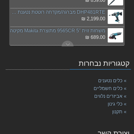
859.00 ₪
DHP481RTE מברגה/מקדחה רוטטת נטענת MAKITA מקיטה
2,199.00 ₪
משחזת זוית "5 9565CR מתוצרת Makita מקיטה
689.00 ₪
פוטר לפטישון עם מתאם יצוק MAKITA מקיטה
179.00 ₪
קטגוריות נבחרות
פטיש חציבה HM1213C AVT מתוצרת Makita מקיטה
2,310.00 ₪
כלים נטענים
מקדח פטישון 24-460 Makita SDS מקיטה
כלים חשמליים
139.00 ₪
אביזרים נלווים
כלי גינון
תיק מקיטה גדול עם גלגלים.
129.00 ₪
תקנון
מסור עגול "½SP6000 6 מתוצרת Makita מקיטה
1,769.00 ₪
יצירת קשר