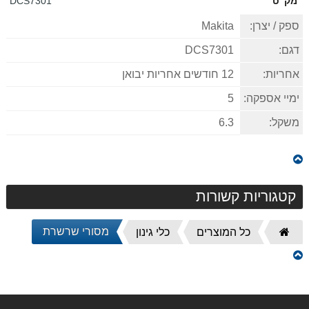
מק"ט
DCS7301
ספק / יצרן:
Makita
דגם:
DCS7301
אחריות:
12 חודשים אחריות יבואן
ימיי אספקה:
5
משקל:
6.3
קטגוריות קשורות
מסורי שרשרת
דף
כל המוצרים
כלי גינון
הבית
משחזת זוית "5 9565CR מתוצרת Makita מקיטה
689.00 ₪
פוטר לפטישון עם מתאם יצוק MAKITA מקיטה