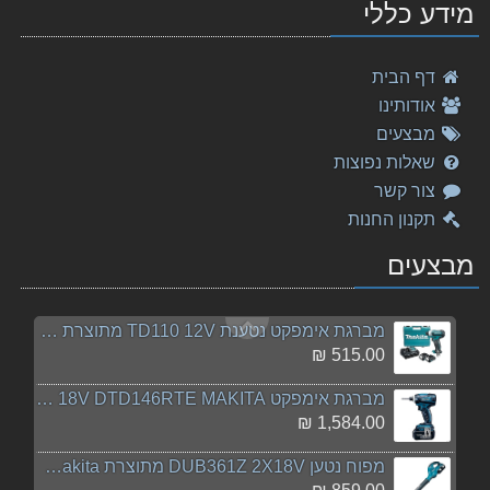
מידע כללי
179.00 ₪
פטיש חציבה HM1213C AVT מתוצרת Makita מקיטה
דף הבית
2,310.00 ₪
אודותינו
מקדח פטישון 24-460 Makita SDS מקיטה
מבצעים
139.00 ₪
שאלות נפוצות
צור קשר
תיק מקיטה גדול עם גלגלים.
תקנון החנות
129.00 ₪
מבצעים
מסור עגול "½SP6000 6 מתוצרת Makita מקיטה
1,769.00 ₪
מברגת אימפקט נטענת TD110 12V מתוצרת Makita מקיטה
515.00 ₪
מברגת אימפקט 18V DTD146RTE MAKITA מקיטה
1,584.00 ₪
מפוח נטען DUB361Z 2X18V מתוצרת Makita מקיטה