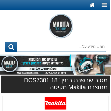
דף
קטגוריות
הבית
מסור שרשרת בנזין "18 DCS7301
מתוצרת Makita מקיטה