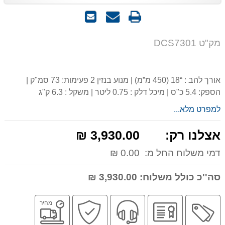
הדפס
שאל
שלח
אותנו
לחבר
על
מק"ט DCS7301
המוצר
אורך להב : “18 (450 מ”מ) | מנוע בנזין 2 פעימות: 73 סמ"ק |
הספק: 5.4 כ"ס | מיכל דלק : 0.75 ליטר | משקל : 6.3 ק"ג
למפרט מלא...
אצלנו רק:
3,930.00 ₪
דמי משלוח החל מ:
0.00 ₪
סה''כ כולל משלוח:
3,930.00 ₪
מבצע
יבואן
שירות
קניה
משלוח
מהיר
רשמי
מקצועי
בטוחה
מהיר