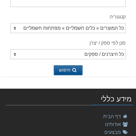
קטגוריה
סנן לפי ספק / יצרן
חיפוש
‏מקצוע Makita KP0800 מקיטה
825.00 ₪
סט מברגה גקסון פטישון CLX220 12V מתוצרת Makita מקי
מידע כללי
1,598.00 ₪
מלטשת סרט "4 9404 מתוצרת Makita מקיטה
דף הבית
1,390.00 ₪
אודותינו
מקדח פטישון 8-160 Makita SDS מקיטה
מבצעים