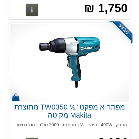
1,750 ₪
פרטים נוס
מבצע
מפתח אימפקט "½ TW0350 מתוצרת
Makita מקיטה
הספק : 400W | הינע : “½ | מהירות : 2000 סל”ד | מס’ רטיטות לדקה : 2000 | מומנט פיתול : 350 ניוטון / מטר