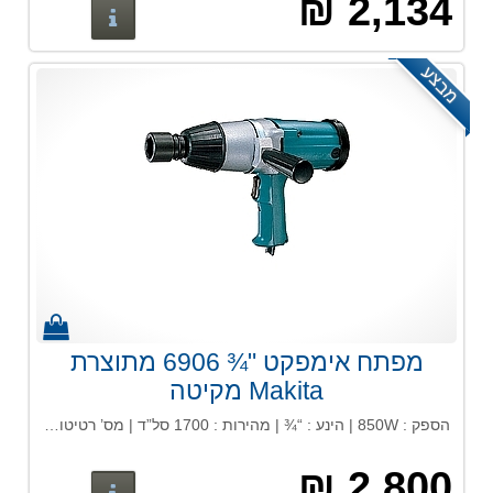
2,134 ₪
פרטים נוס
מבצע
מפתח אימפקט "¾ 6906 מתוצרת
Makita מקיטה
הספק : 850W | הינע : “¾ | מהירות : 1700 סל”ד | מס’ רטיטות לדקה : 1600 | מומנט פיתול : 588 ניוטון / מטר
2,800 ₪
פרטים נוס