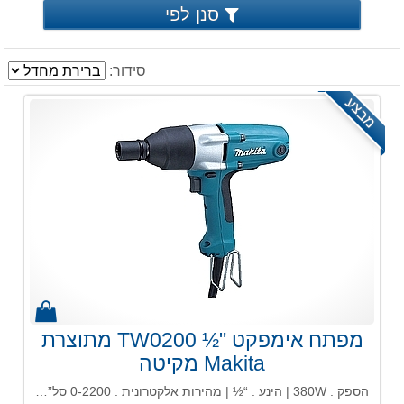
סנן לפי
סידור:
מבצע
מפתח אימפקט "½ TW0200 מתוצרת
Makita מקיטה
הספק : 380W | הינע : “½ | מהירות אלקטרונית : 0-2200 סל”ד | מס’ רטיטות לדקה : 0-2200 | מומנט פיתול : 200 ניוטון / מטר