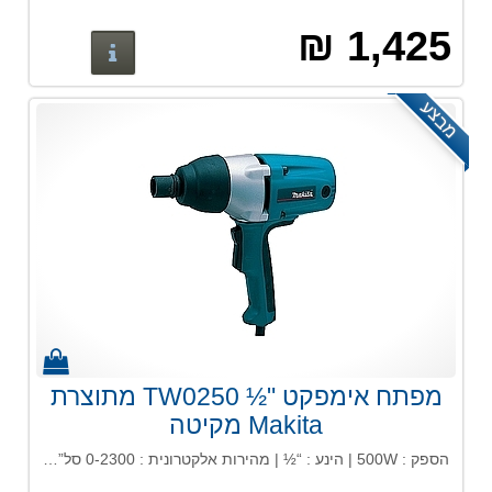
1,425 ₪
פרטים נוס
מבצע
מפתח אימפקט "½ TW0250 מתוצרת
Makita מקיטה
הספק : 500W | הינע : “½ | מהירות אלקטרונית : 0-2300 סל”ד | מס’ רטיטות לדקה : 0-2300 | מומנט פיתול : 250 ניוטון / מטר