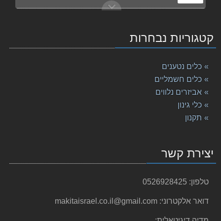
סט מברגה גקסון פטישון CLX220 12V מתוצרת Makita מקי
1,598.00 ₪
קטגוריות נבחרות
מלטשת סרט "4 9404 מתוצרת Makita מקיטה
1,390.00 ₪
כלים נטענים
מקדח פטישון 8-160 Makita SDS מקיטה
כלים חשמליים
44.00 ₪
אביזרים נלווים
כלי גינון
מסור חרב נטען DJR185RME 18V מתוצרת Makita מקיטה
1,199.00 ₪
תקנון
מסור מתהפך "¼10 LF1000 מתוצרת Makita מקיטה
4,345.00 ₪
יצירת קשר
גוף מסור עגול למתכת נטען "⅜5 DCS552Z מתוצרת Makita
1,122.00 ₪
טלפון:
0526928425
מלטשת 9227CB Makita מקיטה
דואר אלקטרוני:
makitaisrael.co.il@gmail.com
1,050.00 ₪
מדיה דיגיטאלית: