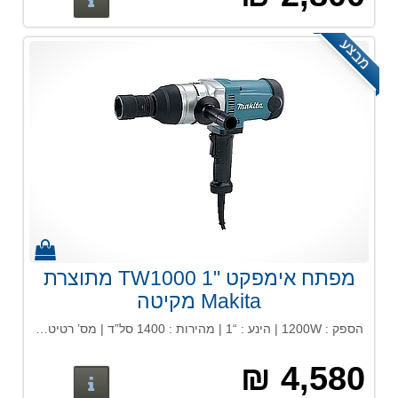
מבצע
מפתח אימפקט "1 TW1000 מתוצרת
Makita מקיטה
הספק : 1200W | הינע : “1 | מהירות : 1400 סל”ד | מס’ רטיטות לדקה : 1500 | מומנט פיתול : 1000 ניוטון / מטר
4,580 ₪
פרטים נוס