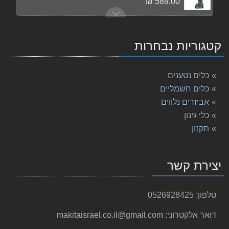
589.00 ₪
מברגה מקדחה (פוטר) מקיטה 18V XPH14Z \DHP486 (גוף בלבד)
699.00 ₪
קטגוריות נבחרות
סט מברגות DLX2221MJ1 מתוצרת Makita מקיטה
1,740.00 ₪
כלים נטענים
מקדח פטישון 25-260 Makita SDS מקיטה
כלים חשמליים
119.00 ₪
אביזרים נלווים
כלי גינון
מקדחה/מברגה Makita DF333DWYE מקיטה
573.00 ₪
תקנון
גוף מברגה/מקדחה נטענת DDF484Z 18V מתוצרת Makita מק
345.00 ₪
יצירת קשר
מברגה/מקדחה DF331DWYE 10.8V Makita מקיטה
588.00 ₪
טלפון:
0526928425
מברגה/מקדחה רוטטת נטענת DHP453RYE 18V מתוצרת Makit
דואר אלקטרוני:
makitaisrael.co.il@gmail.com
899.00 ₪