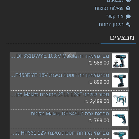
מבצעים
119.00 ₪
שאלות נפוצות
צור קשר
מקדחה/מברגה Makita DF333DWYE מקיטה
תקנון החנות
573.00 ₪
מבצעים
גוף מברגה/מקדחה נטענת DDF484Z 18V מתוצרת Makita מק
345.00 ₪
מברגה/מקדחה DF331DWYE 10.8V Makita מקיטה
588.00 ₪
מברגה/מקדחה רוטטת נטענת DHP453RYE 18V מתוצרת Makit
899.00 ₪
מסור שולחני "⅜12 2712 מתוצרת Makita מקיטה
2,499.00 ₪
‏מברגת גבס Makita DFS451Z מקיטה
799.00 ₪
מברגה/ מקדחה רוטטת נטענת HP331 12V מתוצרת Makita מ