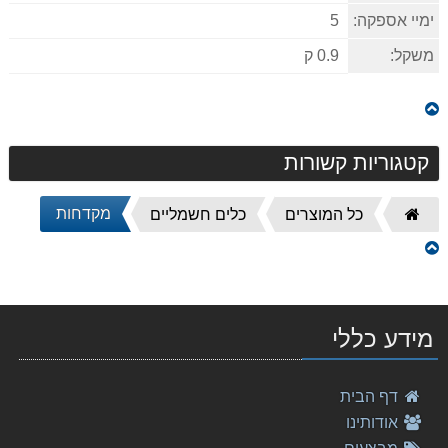
ימיי אספקה:
5
משקל:
0.9 ק
קטגוריות קשורות
מקדחות
דף
כל המוצרים
כלים חשמליים
הבית
מברגה/ מקדחה רוטטת נטענת HP331 12V מתוצרת Makita מ
589.00 ₪
מברגה מקדחה (פוטר) מקיטה 18V XPH14Z \DHP486 (גוף בלבד)
מידע כללי
699.00 ₪
סט מברגות DLX2221MJ1 מתוצרת Makita מקיטה
דף הבית
1,740.00 ₪
אודותינו
מקדח פטישון 25-260 Makita SDS מקיטה