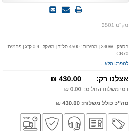
הדפס
שאל
שלח
אותנו
לחבר
על
מק"ט 6501
המוצר
הספק : 230W | מהירות : 4500 סל"ד | משקל : 0.9 ק"ג | פחמים:
CB70
למפרט מלא...
אצלנו רק:
430.00 ₪
דמי משלוח החל מ:
0.00 ₪
סה''כ כולל משלוח:
430.00 ₪
מבצע
יבואן
שירות
קניה
משלוח
מהיר
רשמי
מקצועי
בטוחה
מהיר