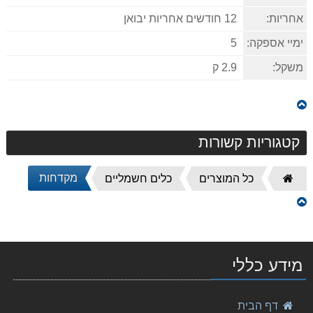
אחריות:
12 חודשים אחריות יבואן
ימיי אספקה:
5
משקל:
2.9 ק
קטגוריות קשורות
מקדחות
דף
כל המוצרים
כלים חשמליים
הבית
מקדחה/מברגה Makita DF333DWYE מקיטה
573.00 ₪
מסור עגול "¼8 5008MG מתוצרת Makita מקיטה
מידע כללי
1,139.00 ₪
מקדח פטישון 5.5-160 Makita SDS מקיטה
דף הבית
24.00 ₪