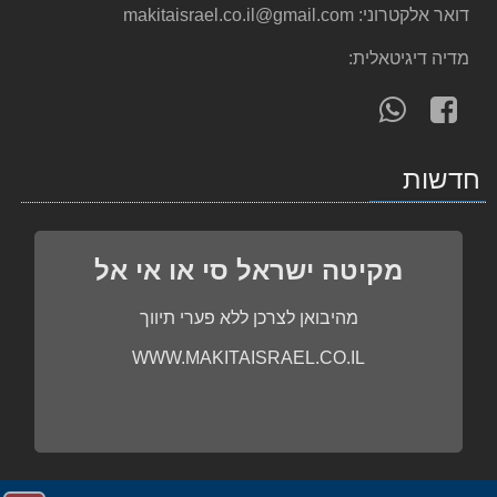
מברגת אימפקט 6952 מתוצרת Makita מקיטה
דואר אלקטרוני:
makitaisrael.co.il@gmail.com
1,125.00 ₪
מדיה דיגיטאלית:
מברגת אימפקט נטענת DTD170RYE 18V מתוצרת Makita מקי
עקוב
פנה
1,390.00 ₪
אחרינו
אלינו
מסור שרשרת בנזין "16 EA3200S40B מתוצרת Makita מקיט
ב-
ב-
1,758.00 ₪
חדשות
WhatsApp
facebook
מקדחה/מברגה Makita DF333DWYE מקיטה
573.00 ₪
מקיטה ישראל סי או אי אל
מסור עגול "¼8 5008MG מתוצרת Makita מקיטה
1,139.00 ₪
מהיבואן לצרכן ללא פערי תיווך
מקדח פטישון 5.5-160 Makita SDS מקיטה
WWW.MAKITAISRAEL.CO.IL
24.00 ₪
מברגה/מקדחה רוטטת DHP458RME 18V Makita מקיטה
1,665.00 ₪
מקדחה זויתית 10 מ"מ DA3011F מתוצרת Makita מקיטה