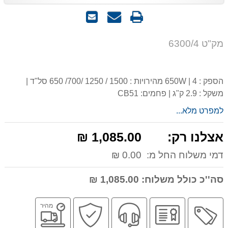
הדפס
שאל
שלח
אותנו
לחבר
על
מק"ט 6300/4
המוצר
הספק : 650W | 4 מהירויות : 1500 / 1250 /700/ 650 סל"ד |
משקל : 2.9 ק"ג | פחמים: CB51
למפרט מלא...
אצלנו רק:
1,085.00 ₪
דמי משלוח החל מ:
0.00 ₪
סה''כ כולל משלוח:
1,085.00 ₪
מבצע
יבואן
שירות
קניה
משלוח
מהיר
רשמי
מקצועי
בטוחה
מהיר