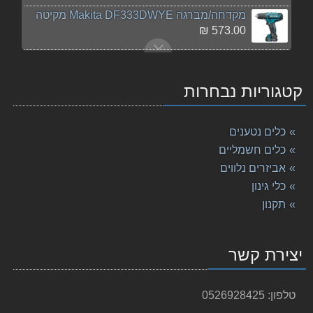
מקדחה/מברגה Makita DF333DWYE מקיטה
573.00 ₪
מסור עגול "¼8 5008MG מתוצרת Makita מקיטה
1,139.00 ₪
קטגוריות נבחרות
מקדח פטישון 5.5-160 Makita SDS מקיטה
24.00 ₪
כלים נטענים
מברגה/מקדחה רוטטת DHP458RME 18V Makita מקיטה
כלים חשמליים
1,665.00 ₪
אביזרים נלווים
כלי גינון
מקדחה זויתית 10 מ"מ DA3011F מתוצרת Makita מקיטה
1,170.00 ₪
תקנון
מטען כפול 18V Makita DC18RD מקיטה
469.00 ₪
יצירת קשר
מקדח פטישון 7-160 Makita SDS מקיטה
24.00 ₪
טלפון:
0526928425