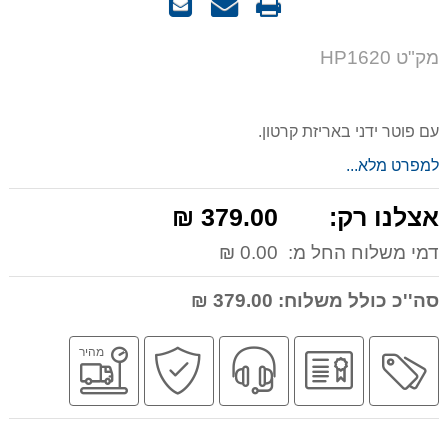
הדפס
שאל
שלח
אותנו
לחבר
על
מק"ט HP1620
המוצר
עם פוטר ידני באריזת קרטון.
למפרט מלא...
אצלנו רק:
379.00 ₪
דמי משלוח החל מ:
0.00 ₪
סה''כ כולל משלוח:
379.00 ₪
מבצע
יבואן
שירות
קניה
משלוח
מהיר
רשמי
מקצועי
בטוחה
מהיר