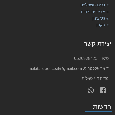
מברגת מתקפלת + מצמד DF010DSE 7.2V מתוצרת Makita מק
כלים חשמליים
615.00 ₪
אביזרים נלווים
כלי גינון
מכסחת דשא DLM380RME MAKITA נטענת מקיטה
3,149.00 ₪
תקנון
משור אנכי DJV182RME 18V Makita מקיטה
2,199.00 ₪
יצירת קשר
מסור שולחן + פנדל + לייזר "12 LS1216L מתוצרת Makit
5,189.00 ₪
טלפון:
0526928425
מקדח פטישון 10-160 Makita SDS מקיטה
דואר אלקטרוני:
makitaisrael.co.il@gmail.com
34.00 ₪
מדיה דיגיטאלית:
מסור עגול למתכת נטען "⅜5 DCS552RME מתוצרת Makita מ
עקוב
פנה
2,122.00 ₪
אחרינו
אלינו
גוף מסור חרב נטען DJR188Z 18V מתוצרת Makita מקיטה
ב-
ב-
679.00 ₪
חדשות
WhatsApp
facebook
DHP481RTE מברגה/מקדחה רוטטת נטענת MAKITA מקיטה