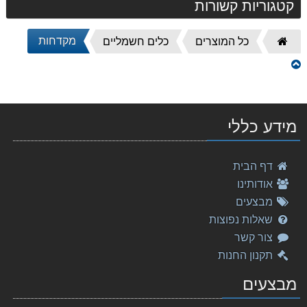
קטגוריות קשורות
מקדחות
דף
כל המוצרים
כלים חשמליים
הבית
DHP481RTE מברגה/מקדחה רוטטת נטענת MAKITA מקיטה
2,199.00 ₪
סט ליתיום CLX218 12V מתוצרת Makita מקיטה
מידע כללי
849.00 ₪
‏מפזר חום Makita HG5030 מקיטה
דף הבית
249.00 ₪
אודותינו
מברגת מתקפלת + מצמד DF010DSE 7.2V מתוצרת Makita מק
מבצעים
615.00 ₪
שאלות נפוצות
צור קשר
מכסחת דשא DLM380RME MAKITA נטענת מקיטה
תקנון החנות
3,149.00 ₪
מבצעים
משור אנכי DJV182RME 18V Makita מקיטה
2,199.00 ₪