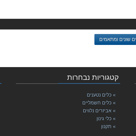
 שונים ומתאמים
קטגוריות נבחרות
י
M מקיטה
כלים נטענים
כלים חשמליים
אביזרים נלווים
כלי גינון
תקנון