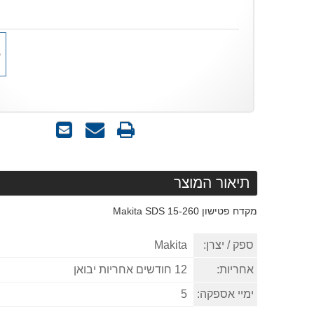
הדפס
שאל
שלח
אותנו
לחבר
על
המוצר
תיאור המוצר
מקדח פטישון 15-260 Makita
SDS
ספק / יצרן:
Makita
אחריות:
12 חודשים אחריות יבואן
ימיי אספקה:
5