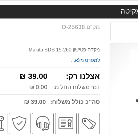
מק"ט D-25638
מקדח פטישון 15-260 Makita SDS
למפרט מלא...
אצלנו רק:
39.00 ₪
דמי משלוח החל מ:
0.00 ₪
סה''כ כולל משלוח:
39.00 ₪
מבצע
יבואן
שירות
קניה
רשמי
מקצועי
בטו