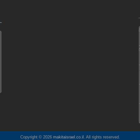
ח
קיטה
Copyright © 2026
makitaisrael.co.il
. All rights reserved.