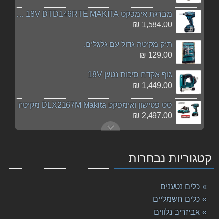
מברגת אימפקט 18V DTD146RTE MAKITA מקיטה
1,584.00 ₪
תיק מקיטה גדול עם גלגלים.
129.00 ₪
גוף אקדח סיכות נטען 18V
1,449.00 ₪
סט פטישון ואימפקט DLX2167M Makita מקיטה
2,497.00 ₪
פטיש חציבה HM1101C מתוצרת Makita מקיטה
1,790.00 ₪
קטגוריות נבחרות
מברגת אימפקט נטענת DTD170RME 18V מתוצרת Makita מקי
1,789.00 ₪
כלים נטענים
מסור ‏שולחן Makita LH1040F מקיטה
כלים חשמליים
2,299.00 ₪
אביזרים נלווים