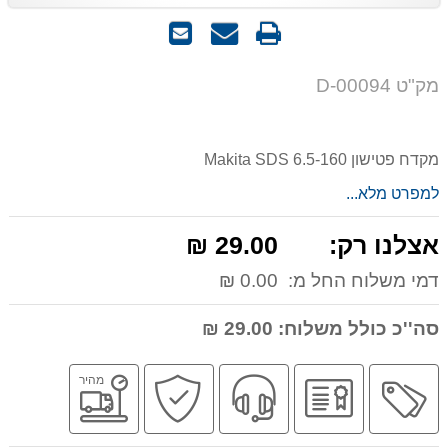
הדפס
שאל
שלח
אותנו
לחבר
על
מק"ט D-00094
המוצר
מקדח פטישון 6.5-160 Makita SDS
למפרט מלא...
אצלנו רק:
29.00 ₪
דמי משלוח החל מ:
0.00 ₪
סה''כ כולל משלוח:
29.00 ₪
מבצע
יבואן
שירות
קניה
משלוח
מהיר
רשמי
מקצועי
בטוחה
מהיר