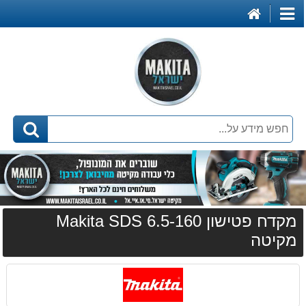
דף
קטגוריות
הבית
מקדח פטישון 6.5-160 Makita SDS
מקיטה