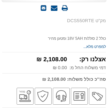
הדפס
שאל
שלח
אותנו
לחבר
על
מק"ט DCS550RTE
המוצר
כולל 2 סוללות 18V 5AH ומטען מהיר
למפרט מלא...
אצלנו רק:
2,108.00 ₪
דמי משלוח החל מ:
0.00 ₪
סה''כ כולל משלוח:
2,108.00 ₪
מבצע
יבואן
שירות
קניה
משלוח
מהיר
רשמי
מקצועי
בטוחה
מהיר