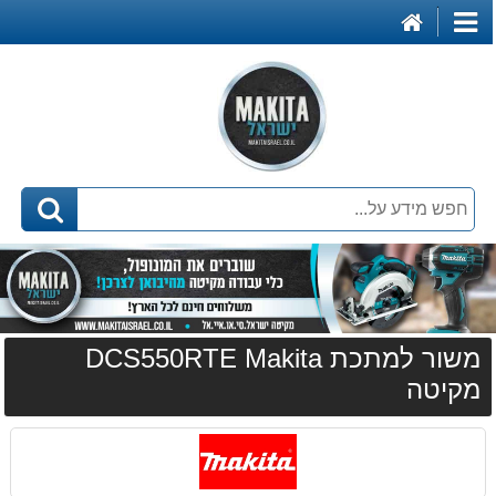
דף
קטגוריות
הבית
משור למתכת DCS550RTE Makita
מקיטה