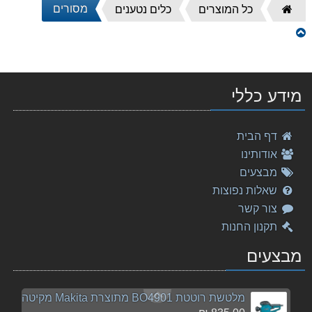
מסורים
דף
כל המוצרים
כלים נטענים
הבית
סט מברגות נטען DLX2005MX1 18V מתוצרת Makita מקיטה
2,270.00 ₪
פנס DML 185 Makita גוף בלבד מקיטה
מידע כללי
119.00 ₪
מכסחת דשא DLM380RME MAKITA נטענת מקיטה
דף הבית
3,149.00 ₪
אודותינו
מלטשת סרט "3 9911 מתוצרת Makita מקיטה
מבצעים
755.00 ₪
שאלות נפוצות
צור קשר
מסור עגול "¼8 5008MG מתוצרת Makita מקיטה
תקנון החנות
1,139.00 ₪
מבצעים
מסור עגול לעץ נטען "½7 DHS710 2X18V מתוצרת Makita
845.00 ₪
מלטשת רוטטת BO4901 מתוצרת Makita מקיטה