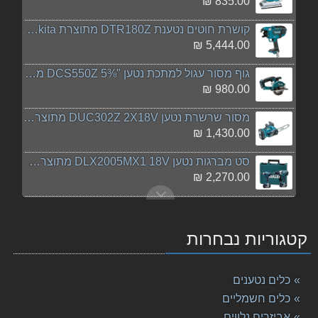
835.00 ₪
קושרת חוטים נטענת DTR180Z מתוצרת Makita מקיטה
5,444.00 ₪
גוף מסור עגול למתכת נטען "⅜5 DCS550Z מתוצרת Makita
980.00 ₪
מסור שרשרת נטען DUC302Z 2X18V מתוצרת Makita מקיטה
1,430.00 ₪
סט מברגות נטען DLX2005MX1 18V מתוצרת Makita מקיטה
2,270.00 ₪
פנס DML 185 Makita גוף בלבד מקיטה
119.00 ₪
קטגוריות נבחרות
מכסחת דשא DLM380RME MAKITA נטענת מקיטה
3,149.00 ₪
כלים נטענים
מלטשת סרט "3 9911 מתוצרת Makita מקיטה
כלים חשמליים
755.00 ₪
אביזרים נלווים