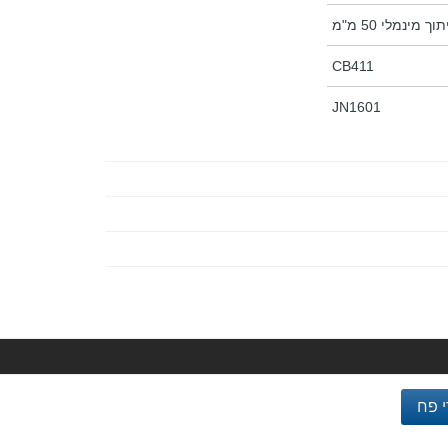
ך מינמלי 50 מ"מ
CB411
JN1601
 פח