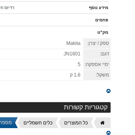
מידע נוסף
רדיוס חיתו
פחמים
מק"ט
ספק / יצרן:
Makita
דגם:
JN1601
ימיי אספקה:
5
משקל:
1.6 ק
קטגוריות קשורות
מספרי
דף
כל המוצרים
כלים חשמליים
הבית