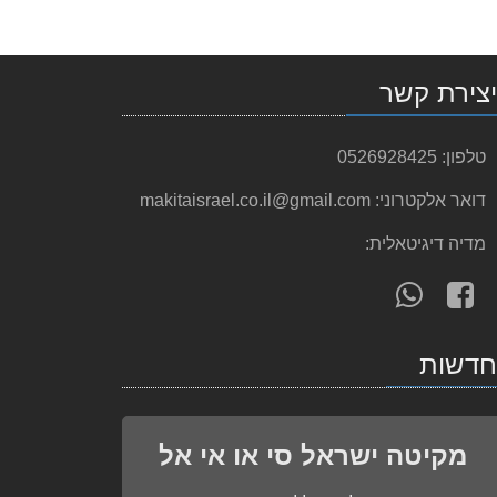
צירת קשר
טלפון:
0526928425
דואר אלקטרוני:
makitaisrael.co.il@gmail.com
מדיה דיגיטאלית:
עקוב
פנה
אחרינו
אלינו
ב-
ב-
דשות
WhatsApp
facebook
מקיטה ישראל סי או אי אל