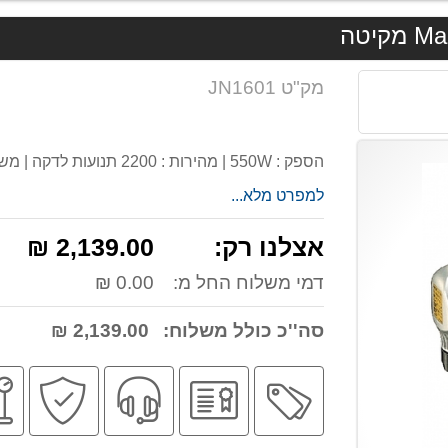
מק"ט JN1601
הספק : 550W | מהירות : 2200 תנועות לדקה | משקל : 1.6 ק"ג | פחמים: CB411
למפרט מלא...
אצלנו רק:
2,139.00 ₪
דמי משלוח החל מ:
0.00 ₪
סה''כ כולל משלוח:
2,139.00 ₪
מבצע
יבואן
שירות
קניה
רשמי
מקצועי
בטו