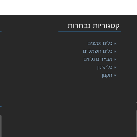
Maki מקי
Maki מקיטה
קטגוריות נבחרות
י
Makit מקיטה
כלים נטענים
כלים חשמליים
טה
אביזרים נלווים
כלי גינון
תקנון
קיטה
ח