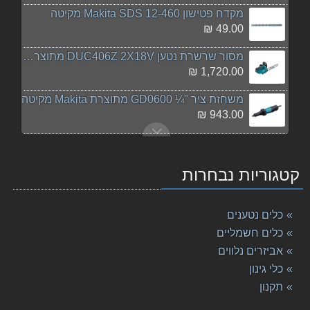
מקדח פטישון 12-460 Makita SDS מקיטה
49.00 ₪
מסור שרשרת נטען DUC406Z 2X18V מתוצרת Makita מקיטה
1,720.00 ₪
משחזת ציר "¼ GD0600 מתוצרת Makita מקיטה
943.00 ₪
מקדחה זויתית DDA351RME 18V Makita מקיטה
2,198.00 ₪
קטגוריות נבחרות
מברגה/ מקדחה רוטטת נטענת HP333DWYE 12V מתוצרת Maki
664.00 ₪
כלים נטענים
פטישון שואב 26 מ"מ HR2650 מתוצרת Makita מקיטה
כלים חשמליים
1,098.00 ₪
אביזרים נלווים
כלי גינון
מסור שולחן + שולחן עליון "12 LH1201FL מתוצרת Makit
3,099.00 ₪
תקנון