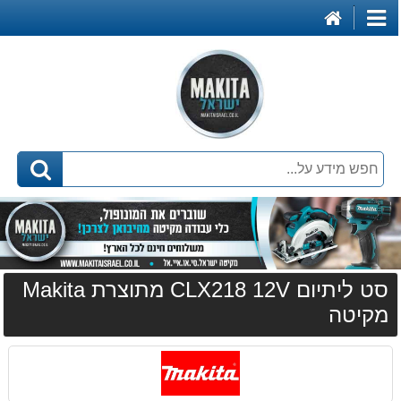
דף
קטגוריות
הבית
סט ליתיום CLX218 12V מתוצרת Makita
מקיטה