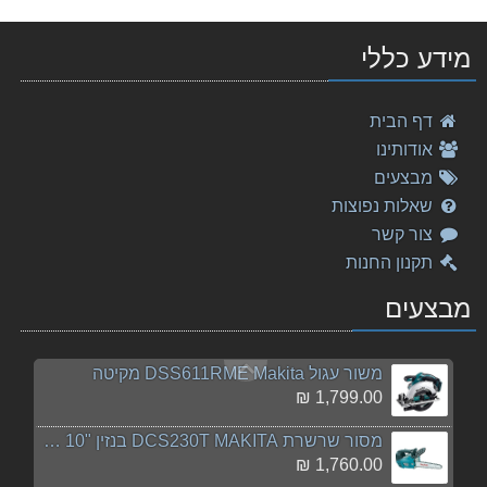
מקדחה זויתית DDA351RME 18V Makita מקיטה
מידע כללי
2,198.00 ₪
מברגה/ מקדחה רוטטת נטענת HP333DWYE 12V מתוצרת Maki
דף הבית
664.00 ₪
אודותינו
פטישון שואב 26 מ"מ HR2650 מתוצרת Makita מקיטה
מבצעים
1,098.00 ₪
שאלות נפוצות
צור קשר
מסור שולחן + שולחן עליון "12 LH1201FL מתוצרת Makit
תקנון החנות
3,099.00 ₪
מבצעים
מסור אנכי נייד מקיטה Makita DJV180Z 18V
529.00 ₪
משור עגול DSS611RME Makita מקיטה
1,799.00 ₪
מסור שרשרת DCS230T MAKITA בנזין "10 מקיטה
1,760.00 ₪