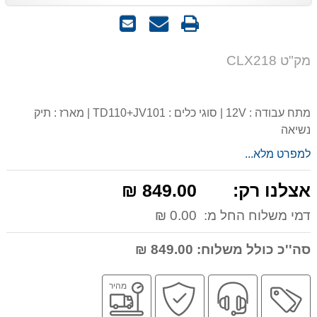
הדפס
שאל
שלח
אותנו
לחבר
על
מק"ט CLX218
המוצר
מתח עבודה : 12V | סוגי כלים : TD110+JV101 | מארז : תיק
נשיאה
למפרט מלא...
אצלנו רק:
849.00 ₪
דמי משלוח החל מ:
0.00 ₪
סה''כ כולל משלוח:
849.00 ₪
מבצע
שירות
קניה
משלוח
מהיר
מקצועי
בטוחה
מהיר