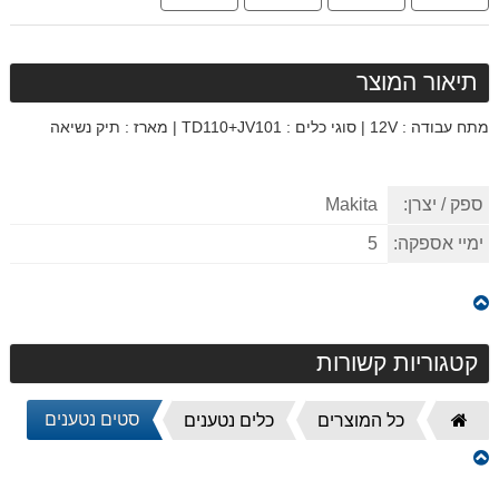
תיאור המוצר
מתח עבודה : 12V | סוגי כלים : TD110+JV101 | מארז : תיק נשיאה
ספק / יצרן:
Makita
ימיי אספקה:
5
קטגוריות קשורות
סטים נטענים
דף
כל המוצרים
כלים נטענים
הבית
משחזת ציר "¼ GD0600 מתוצרת Makita מקיטה
943.00 ₪