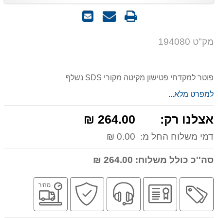
הדפס
שאל
שלח
אותנו
לחבר
על
מק"ט 194080
המוצר
פוטר למקדחי פטישון מקיטה מקורי SDS נשלף
למפרט מלא...
אצלנו רק:
264.00 ₪
דמי משלוח החל מ:
0.00 ₪
סה''כ כולל משלוח:
264.00 ₪
מבצע
יבואן
שירות
קניה
משלוח
מהיר
רשמי
מקצועי
בטוחה
מהיר