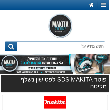
דף
קטגוריות
הבית
פוטר SDS MAKITA לפטישון נשלף
מקיטה