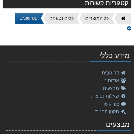
קטגוריות קשורות
פטישונים
דף
כל המוצרים
כלים נטענים
הבית
סוללה 14.4V 3AH ליתיום Makita מקיטה
469.00 ₪
מברגה לקירות גבס FS6300 מתוצרת Makita מקיטה
מידע כללי
645.00 ₪
גוזם ומעצב DUM604Z 18V מתוצרת Makita מקיטה
דף הבית
429.00 ₪
אודותינו
פטישון מקצועי MAKITA HR2230 מקיטה
מבצעים
490.00 ₪
שאלות נפוצות
צור קשר
מסור לחיתוך גבס ועץ DSD180RME 18V מתוצרת Makita מק
תקנון החנות
1,898.00 ₪
מבצעים
משור נטען DUC400RME 36V מתוצרת Makita מקיטה
2,999.00 ₪